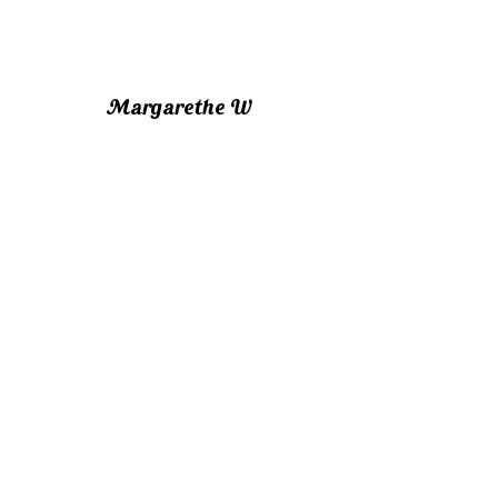
Margarethe W
Heel mooi hotel met propere kamers, de
kamers zijn vriendelijk en gezellig, onze
badkamer was groot genoeg. Het
personeel is erg vriendelijk en
behulpzaam, het eten was voldoende
en smaakte erg goed. Het ontbijt van
het buffet liet niets te wensen over, we
komen graag terug